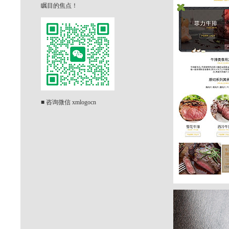
瞩目的焦点！
■
咨询微信 xmlogocn