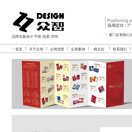
品牌设计
厦门众智核心
品牌全案设计·平面 |包装 |空间
首页
关于众智
众智优势
众智案例
狼文化
联系我们